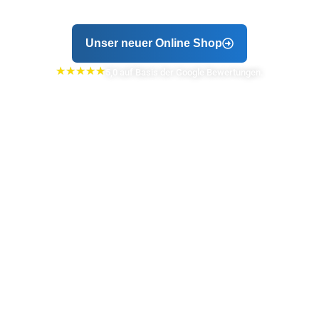
Ihre Anfrage!
Unser neuer Online Shop
★
★
★
★
★
5,0 auf Basis der Google Bewertungen.