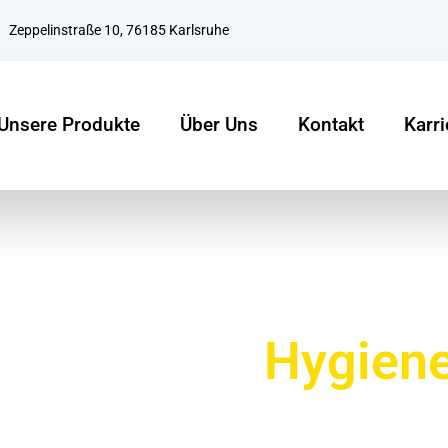
Zeppelinstraße 10, 76185 Karlsruhe
Unsere Produkte
Über Uns
Kontakt
Karri
s Karlsruhe
ßhandel für
Hygien
en für Hygiene- und Reinigungsprodukte in Karlsruhe! Mit ü
er, wenn es um professionelle Reinigungslösungen geht. Wir f