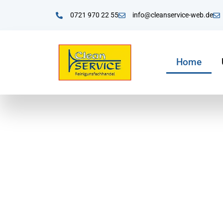
0721 970 22 55
info@cleanservice-web.de
Home
Clean Service – Reinigungsfachgroßhandel au
Ihr Fachgro
Willkommen bei Cleanservice, Ihrem Expert
Erfahrung sind wir Ihr verlässlicher Partn